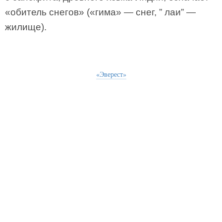
«обитель снегов» («гима» — снег, ” лаи” —
жилище).
«Эверест»