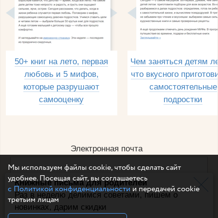
50+ книг на лето, первая
Чем заняться детям л
любовь и 5 мифов,
что вкусного приготов
которые разрушают
самостоятельные
самооценку
подростки
Электронная почта
Мы используем файлы cookie, чтобы сделать сайт
удобнее. Посещая сайт, вы соглашаетесь
Книжные письма для родителей
Например, dulsineya@gmail.com
с Политикой конфиденциальности
и передачей cookie
Без спама и смс
Раз в неделю делимся советами, пишем о
третьим лицам
новинках, дарим скидки
Подписаться