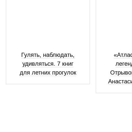
Гулять, наблюдать,
«Атлас
удивляться. 7 книг
леген
для летних прогулок
Отрывок
Анастас