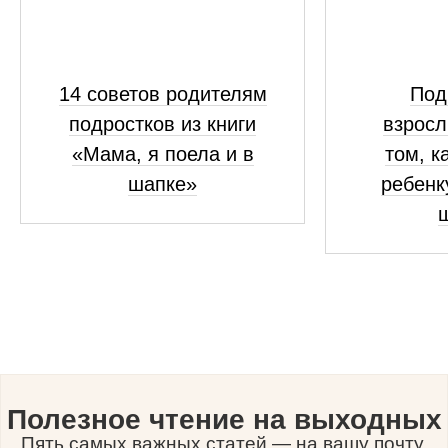
14 советов родителям
Под
подростков из книги
взросл
«Мама, я поела и в
том, к
шапке»
ребенк
Полезное чтение на выходных
Пять самых важных статей — на вашу почту.