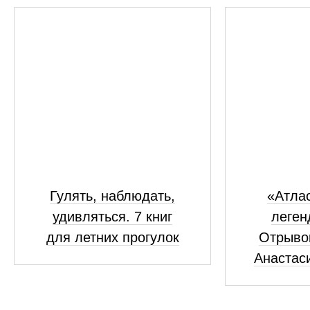
Гулять, наблюдать,
«Атлас
удивляться. 7 книг
леген
для летних прогулок
Отрывок
Анастас