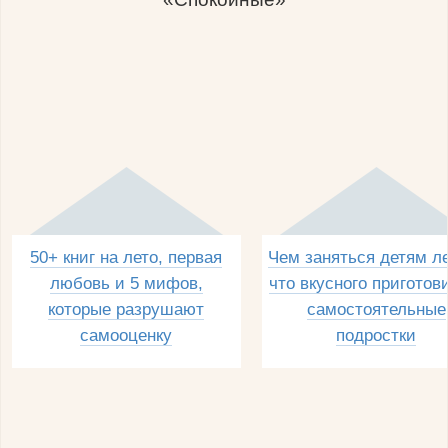
50+ книг на лето, первая
Чем заняться детям л
любовь и 5 мифов,
что вкусного приготов
которые разрушают
самостоятельные
самооценку
подростки