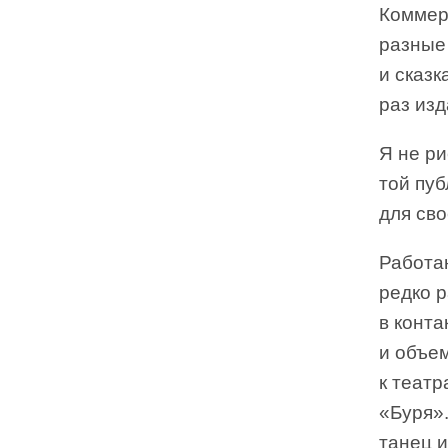
Коммер
разные
и сказк
раз из
Я не р
той пуб
для сво
Работаю
редко р
в конта
и объе
к теат
«Буря».
танец и