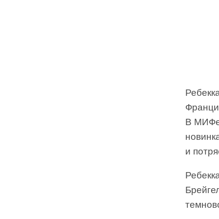
Ребекк
Франци
В МИФе
новинк
и потр
Ребекка
Брейгел
темново