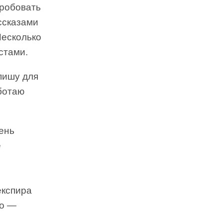
пробовать
ссказами
Несколько
стами.
пишу для
аботаю
ень
е
експира
во —