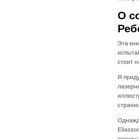
О с
Реб
Эта кни
испытан
стоит н
Я приду
лазерно
иллюст
страниц
Однажды
Eliasso
стоил н