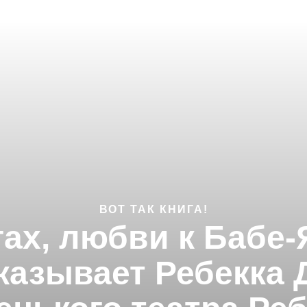
ВОТ ТАК КНИГА!
гах, любви к Бабе-
казывает Ребекка 