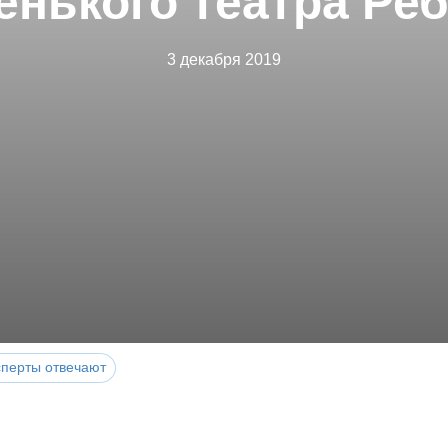
нького театра Ре
3 декабря 2019
сперты отвечают