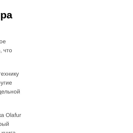
тра
кое
, что
технику
ругие
дельной
а Olafur
орый
 книга,