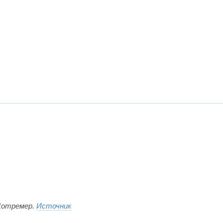
Дотремер.
Источник