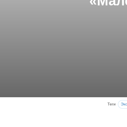
«Мале
Теги
Эк