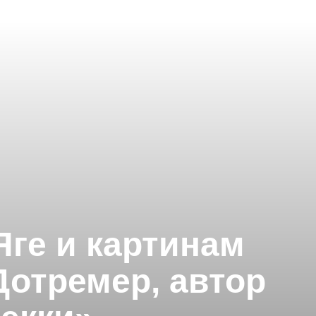
Яге и картинам
Дотремер, автор