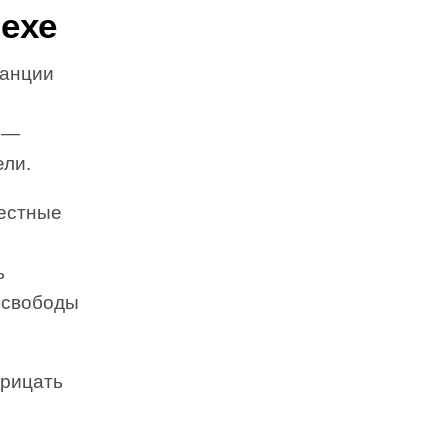
ехе
ранции
а —
ели.
вестные
ь
 свободы
трицать