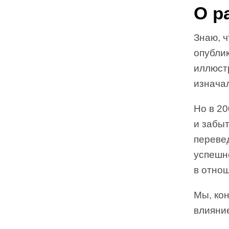
О р
Знаю, ч
опублик
иллюст
изначал
Но в 2
и забыт
перевед
успешн
в отнош
Мы, кон
влияни