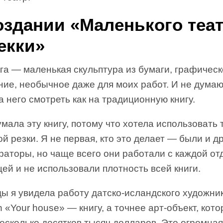
оздании «Маленького теа
екки»
га — маленькая скульптура из бумаги, графичес
ие, необычное даже для моих работ. И не думаю
а него смотреть как на традиционную книгу.
мала эту книгу, потому что хотела использовать 
й резки. Я не первая, кто это делает — были и д
раторы, но чаще всего они работали с каждой от
ей и не использовали плотность всей книги.
 я увидела работу датско-исландского художник
n «Your house» — книгу, а точнее арт-объект, кот
есколько десятков тысяч долларов. Это огромная