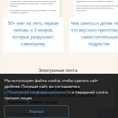
50+ книг на лето, первая
Чем заняться детям л
любовь и 5 мифов,
что вкусного приготов
которые разрушают
самостоятельные
самооценку
подростки
Электронная почта
Мы используем файлы cookie, чтобы сделать сайт
удобнее. Посещая сайт, вы соглашаетесь
Книжные письма для родителей
Например, dulsineya@gmail.com
с Политикой конфиденциальности
и передачей cookie
Без спама и смс
Раз в неделю делимся советами, пишем о
третьим лицам
новинках, дарим скидки
Подписаться
Хорошо