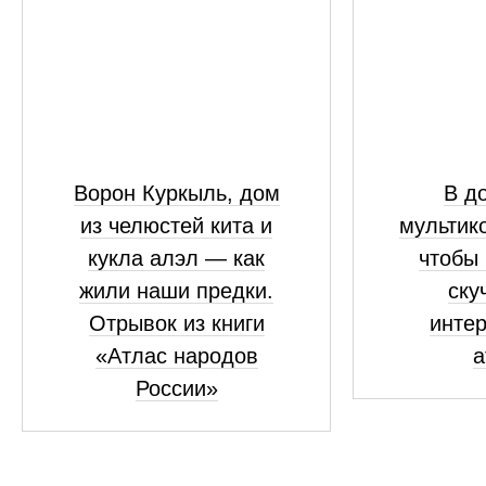
Ворон Куркыль, дом
В до
из челюстей кита и
мультико
кукла алэл — как
чтобы 
жили наши предки.
ску
Отрывок из книги
инте
«Атлас народов
а
России»