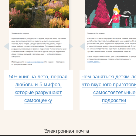
50+ книг на лето, первая
Чем заняться детям л
любовь и 5 мифов,
что вкусного приготов
которые разрушают
самостоятельные
самооценку
подростки
Электронная почта