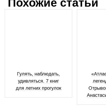
Похожие статьи
Гулять, наблюдать,
«Атлас
удивляться. 7 книг
леген
для летних прогулок
Отрывок
Анастас