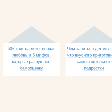
50+ книг на лето, первая
Чем заняться детям л
любовь и 5 мифов,
что вкусного приготов
которые разрушают
самостоятельные
самооценку
подростки