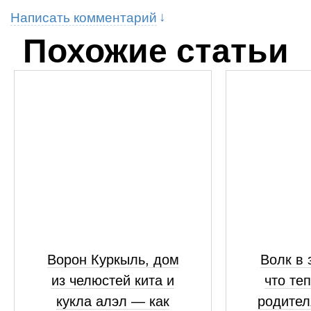
Написать комментарий
Похожие статьи
Ворон Куркыль, дом
Волк в 
из челюстей кита и
что те
кукла алэл — как
родител