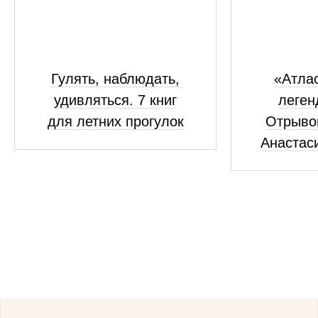
Гулять, наблюдать,
«Атлас
удивляться. 7 книг
леген
для летних прогулок
Отрывок
Анастас