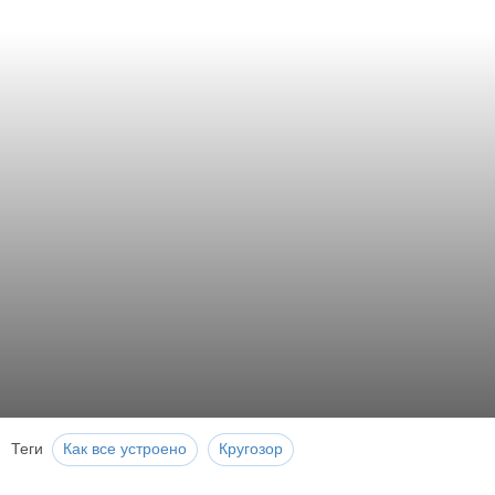
Теги
Как все устроено
Кругозор