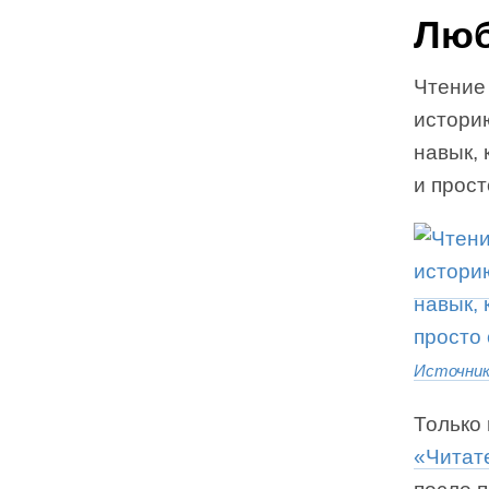
Люб
Чтение 
истори
навык, 
и прост
Источни
Только
«Читат