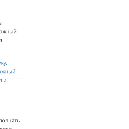
,
важный
я
аполнять