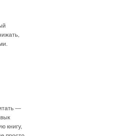
ый
нижать,
ми.
итать —
авык
ю книгу,
е просто