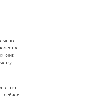
немного
 качества
х книг,
метку.
ена, что
к сейчас.