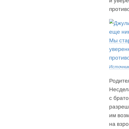
и увер
против
Источни
Родите
Несдел
с брато
разреш
им возм
на взро