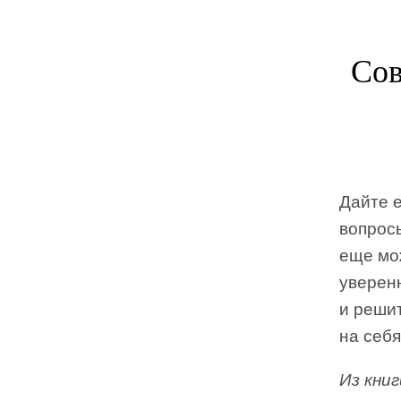
Сов
Дайте 
вопросы
еще мож
уверенн
и реши
на себя
Из кни