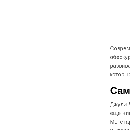
Совреме
обескур
развива
которые
Сам
Джули 
еще ник
Мы ста