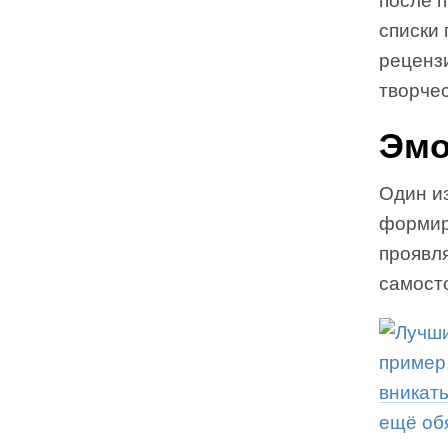
после п
списки 
рецензи
творчес
Эмо
Один и
формир
проявл
самост