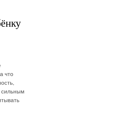
бёнку
е
а что
ность,
е сильным
итывать