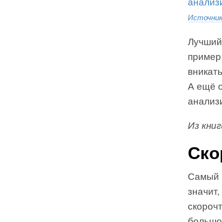
Источни
Лучший
пример.
вникать
А ещё о
анализи
Из кни
Ско
Самый 
значит,
скорочт
большо