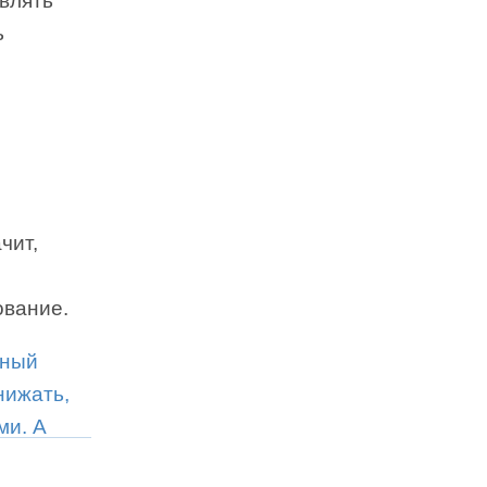
авлять
ь
чит,
ование.