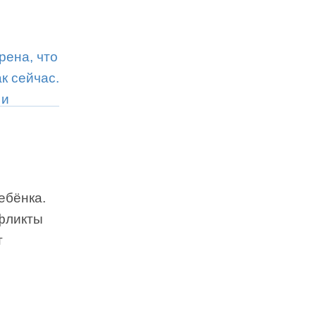
ебёнка.
нфликты
т