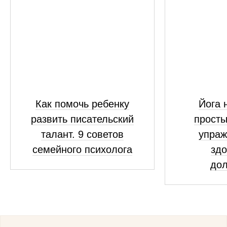
Как помочь ребенку
Йога 
развить писательский
просты
талант. 9 советов
упраж
семейного психолога
здо
дол